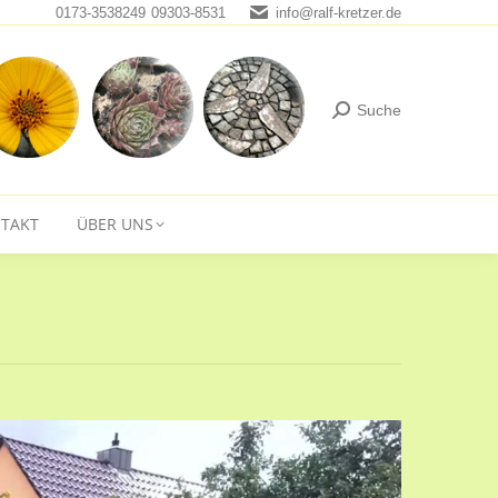
0173-3538249
09303-8531
info@ralf-kretzer.de
BILDERGALERIEN
KONTAKT
ÜBER UNS
Suche
TAKT
ÜBER UNS